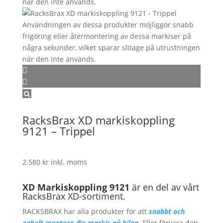
RacksBrax XD markiskoppling
9121 – Trippel
2.580
kr
inkl. moms
XD Markiskoppling
9121
är en del av vårt
RacksBrax XD-sortiment.
RACKSBRAX har alla produkter för att
snabbt och
enkelt montera din markis på bilen
.
Eller förvara den