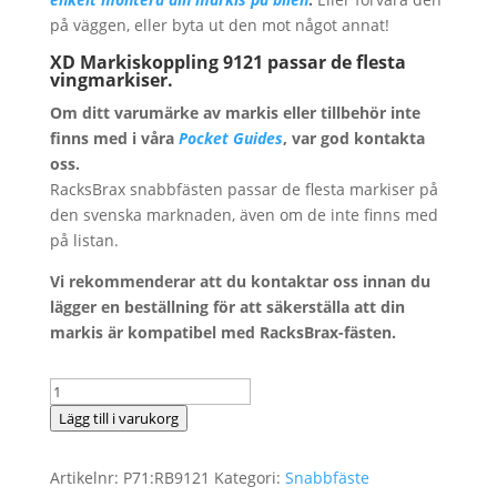
på väggen, eller byta ut den mot något annat!
XD
Markiskoppling
9121
passar de flesta
vingmarkiser.
Om ditt varumärke av markis eller tillbehör inte
finns med i våra
Pocket Guides
, var god kontakta
oss.
RacksBrax snabbfästen passar de flesta markiser på
den svenska marknaden, även om de inte finns med
på listan.
Vi rekommenderar att du kontaktar oss innan du
lägger en beställning för att säkerställa att din
markis är kompatibel med RacksBrax-fästen.
RacksBrax
XD
Lägg till i varukorg
markiskoppling
9121
Artikelnr:
P71:RB9121
Kategori:
Snabbfäste
-