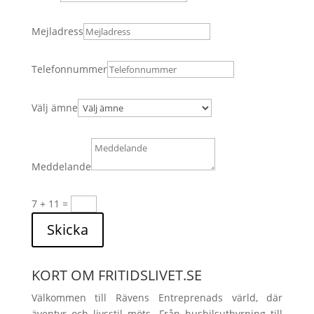
Mejladress
Telefonnummer
Välj ämne
Meddelande
7 + 11
=
Skicka
KORT OM FRITIDSLIVET.SE
Välkommen till Rävens Entreprenads värld, där
äventyr och livsstil möts. Från husbilsuthyrning till