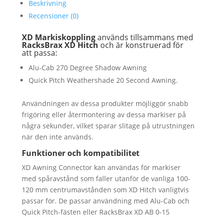
Beskrivning
Trippel
Recensioner (0)
mängd
XD Markiskoppling
används tillsammans med
RacksBrax XD Hitch
och är konstruerad för
att passa:
Alu-Cab 270 Degree Shadow Awning
Quick Pitch Weathershade 20 Second Awning.
Användningen av dessa produkter möjliggör snabb
frigöring eller återmontering av dessa markiser på
några sekunder, vilket sparar slitage på utrustningen
när den inte används.
Funktioner och kompatibilitet
XD Awning Connector kan användas för markiser
med spåravstånd som faller utanför de vanliga 100-
120 mm centrumavstånden som XD Hitch vanligtvis
passar för. De passar användning med Alu-Cab och
Quick Pitch-fästen eller RacksBrax XD AB 0-15