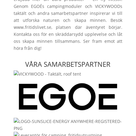
Genom EGOÉs campingmoduler och VICKYWOODs
taktält och andra samarbetspartner inspirerar vi till
att utforska naturen och skapa minnen. Besök
www.fritidslivet.se, platsen där äventyret börjar.
Kontakta oss för en skräddarsydd upplevelse och låt
oss skapa minnen tillsammans. Ser fram emot att
höra från dig!
VÅRA SAMARBETSPARTNER