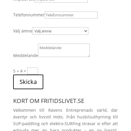
Telefonnummer
Välj ämne
Meddelande
5 + 4
=
Skicka
KORT OM FRITIDSLIVET.SE
Välkommen till Rävens Entreprenads värld, där
äventyr och livsstil möts. Från husbilsuthyrning till
SUP-paddling och elektro-SURFing strävar vi efter att
erbjuda mer än bara produkter – en ny livsstil.