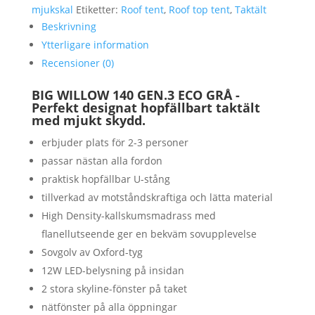
140
mjukskal
Etiketter:
Roof tent
,
Roof top tent
,
Taktält
ECO
Beskrivning
grå
Ytterligare information
-
Recensioner (0)
Taktält
med
BIG WILLOW 140 GEN.3 ECO GRÅ -
mjukskal
Perfekt designat hopfällbart taktält
mängd
med mjukt skydd.
erbjuder plats för 2-3 personer
passar nästan alla fordon
praktisk hopfällbar U-stång
tillverkad av motståndskraftiga och lätta material
High Density-kallskumsmadrass med
flanellutseende ger en bekväm sovupplevelse
Sovgolv av Oxford-tyg
12W LED-belysning på insidan
2 stora skyline-fönster på taket
nätfönster på alla öppningar