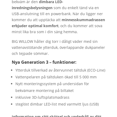
bekväm är den
dimbara LED-
inredningsbelysningen
som du enkelt tänd via en
USB-anslutning till en powerbank. När du ligger ner
kommer du att upptäcka att
minnesskummadrassen
erbjuder optimal komfort
, och du kommer att sova
minst lika bra som i din säng hemma.
BIG WILLOW håller dig torr i dåligt väder med sin
vattenavstötande ytterduk, överlappande dukpaneler
och tejpade sömmar.
Nya Generation 3 – funktioner:
Ytterduk tillverkad av återvunnet tältduk (ECO-Line)
Vattenpelaren på tältduken ökad till 5 000 mm
Nytt monteringssystem på undersidan för
bekvämare montering på biltaket
inklusive 3D-luftsplatsmadrass
steglöst dimbar LED-list med varmvitt ljus (USB)
Information om rätt skötsel och underhåll av ditt