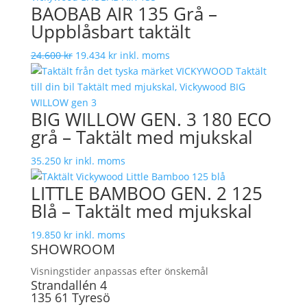
BAOBAB AIR 135 Grå –
Uppblåsbart taktält
Det
Det
24.600
kr
19.434
kr
inkl. moms
ursprungliga
nuvarande
priset
priset
var:
är:
BIG WILLOW GEN. 3 180 ECO
24.600 kr.
19.434 kr.
grå – Taktält med mjukskal
35.250
kr
inkl. moms
LITTLE BAMBOO GEN. 2 125
Blå – Taktält med mjukskal
19.850
kr
inkl. moms
SHOWROOM
Visningstider anpassas efter önskemål
Strandallén 4
135 61 Tyresö