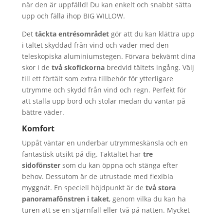
när den är uppfälld! Du kan enkelt och snabbt sätta
upp och fälla ihop BIG WILLOW.
Det
täckta entrésområdet
gör att du kan klättra upp
i tältet skyddad från vind och väder med den
teleskopiska aluminiumstegen. Förvara bekvämt dina
skor i de
två skofickorna
bredvid tältets ingång. Välj
till ett förtält som extra tillbehör för ytterligare
utrymme och skydd från vind och regn. Perfekt för
att ställa upp bord och stolar medan du väntar på
bättre väder.
Komfort
Uppåt väntar en underbar utrymmeskänsla och en
fantastisk utsikt på dig. Taktältet har
tre
sidofönster
som du kan öppna och stänga efter
behov. Dessutom är de utrustade med flexibla
myggnät. En speciell höjdpunkt är de
två stora
panoramafönstren
i taket
, genom vilka du kan ha
turen att se en stjärnfall eller två på natten. Mycket