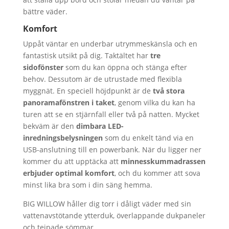
bättre väder.
Komfort
Uppåt väntar en underbar utrymmeskänsla och en
fantastisk utsikt på dig. Taktältet har
tre
sidofönster
som du kan öppna och stänga efter
behov. Dessutom är de utrustade med flexibla
myggnät. En speciell höjdpunkt är de
två stora
panoramafönstren
i taket
, genom vilka du kan ha
turen att se en stjärnfall eller två på natten. Mycket
bekväm är den
dimbara LED-
inredningsbelysningen
som du enkelt tänd via en
USB-anslutning till en powerbank. När du ligger ner
kommer du att upptäcka att
minnesskummadrassen
erbjuder optimal komfort
, och du kommer att sova
minst lika bra som i din säng hemma.
BIG WILLOW håller dig torr i dåligt väder med sin
vattenavstötande ytterduk, överlappande dukpaneler
och tejpade sömmar.