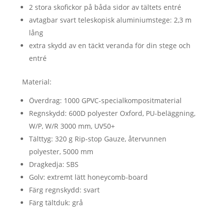
2 stora skofickor på båda sidor av tältets entré
avtagbar svart teleskopisk aluminiumstege: 2,3 m
lång
extra skydd av en täckt veranda för din stege och
entré
Material:
Överdrag: 1000 GPVC-specialkompositmaterial
Regnskydd: 600D polyester Oxford, PU-beläggning,
W/P, W/R 3000 mm, UV50+
Tälttyg: 320 g Rip-stop Gauze, återvunnen
polyester, 5000 mm
Dragkedja: SBS
Golv: extremt lätt honeycomb-board
Färg regnskydd: svart
Färg tältduk: grå