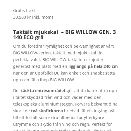
Gratis frakt
30.500
kr
inkl. moms
Taktält mjukskal – BIG WILLOW GEN. 3
140 ECO grå
Om du föredrar rymlighet och bekvämlighet är vårt
BIG WILLOW-serien, taktält med mjukt skal det
perfekta valet. BIG WILLOW-taktälten erbjuder
generöst med plats med en
ligglängd på hela 240 cm
när den är uppfälld! Du kan enkelt och snabbt sätta
upp och fälla ihop BIG WILLOW.
Det
täckta entrésområdet
gör att du kan klättra upp
i tältet skyddad från vind och väder med den
teleskopiska aluminiumstegen. Förvara bekvämt dina
skor i de
två skofickorna
bredvid tältets ingång. Välj
till ett förtält som extra tillbehör för ytterligare
utrymme och skydd från vind och regn. Perfekt för
att ställa upp bord och stolar medan du väntar på