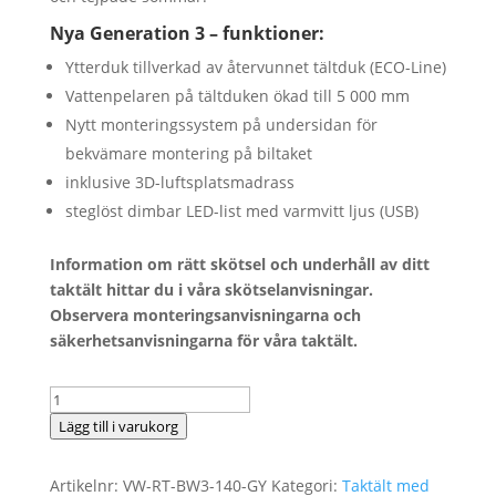
Nya Generation 3 – funktioner:
Ytterduk tillverkad av återvunnet tältduk (ECO-Line)
Vattenpelaren på tältduken ökad till 5 000 mm
Nytt monteringssystem på undersidan för
bekvämare montering på biltaket
inklusive 3D-luftsplatsmadrass
steglöst dimbar LED-list med varmvitt ljus (USB)
Information om rätt skötsel och underhåll av ditt
taktält hittar du i våra skötselanvisningar.
Observera monteringsanvisningarna och
säkerhetsanvisningarna för våra taktält.
BIG
WILLOW
Lägg till i varukorg
GEN.
3
Artikelnr:
VW-RT-BW3-140-GY
Kategori:
Taktält med