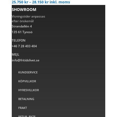
Prisintervall:
25.750
kr
–
28.150
kr
inkl. moms
25.750 kr
SHOWROOM
till
Visningstider anpassas
28.150 kr
efter önskemål
Strandallén 4
135 61 Tyresö
TELEFON
+46 7 28 403 404
MEJL
info@fritidslivet.se
KUNDSERVICE
KÖPVILLKOR
HYRESVILLKOR
BETALNING
FRAKT
RETUR, BYTE,