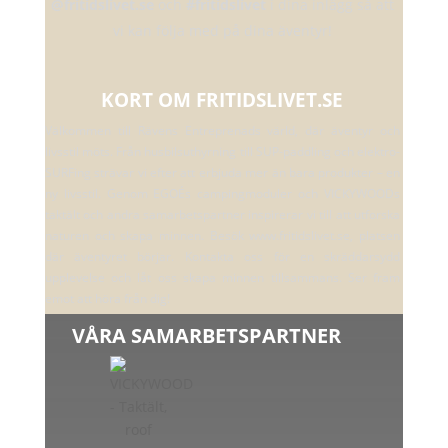
@fritidslivet.se
och
#fritidslivet
i dina inlägg så att
vi kan följa med på dina äventyr!
KORT OM FRITIDSLIVET.SE
Välkommen till Rävens Entreprenads värld, där äventyr och
livsstil möts. Från husbilsuthyrning till SUP-paddling och elektro-
SURFing strävar vi efter att erbjuda mer än bara produkter – en
ny livsstil. Genom EGOÉs campingmoduler och VICKYWOODs
taktält och andra samarbetspartner inspirerar vi till att utforska
naturen och skapa minnen. Besök www.fritidslivet.se, platsen
där äventyret börjar. Kontakta oss för en skräddarsydd
upplevelse och låt oss skapa minnen tillsammans. Ser fram
emot att höra från dig!
VÅRA SAMARBETSPARTNER