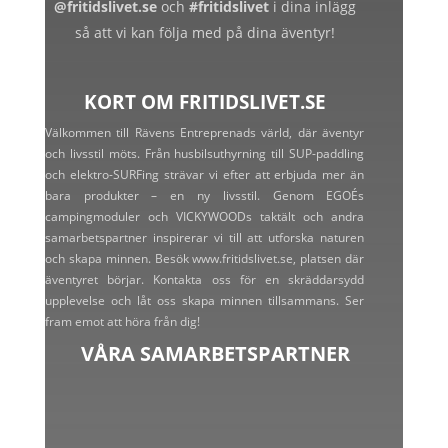
@fritidslivet.se
och
#fritidslivet
i dina inlägg
så att vi kan följa med på dina äventyr!
KORT OM FRITIDSLIVET.SE
Välkommen till Rävens Entreprenads värld, där äventyr
och livsstil möts. Från husbilsuthyrning till SUP-paddling
och elektro-SURFing strävar vi efter att erbjuda mer än
bara produkter – en ny livsstil. Genom EGOÉs
campingmoduler och VICKYWOODs taktält och andra
samarbetspartner inspirerar vi till att utforska naturen
och skapa minnen. Besök www.fritidslivet.se, platsen där
äventyret börjar. Kontakta oss för en skräddarsydd
upplevelse och låt oss skapa minnen tillsammans. Ser
fram emot att höra från dig!
VÅRA SAMARBETSPARTNER