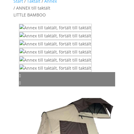
Start
/
Taktält
/
Annex
/ ANNEX till taktält
LITTLE BAMBOO