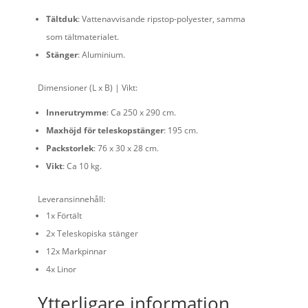
Tältduk
: Vattenavvisande ripstop-polyester, samma
som tältmaterialet.
Stänger
: Aluminium.
Dimensioner (L x B) | Vikt:
Innerutrymme
: Ca 250 x 290 cm.
Maxhöjd för teleskopstänger
: 195 cm.
Packstorlek
: 76 x 30 x 28 cm.
Vikt
: Ca 10 kg.
Leveransinnehåll:
1x Förtält
2x Teleskopiska stänger
12x Markpinnar
4x Linor
Ytterligare information