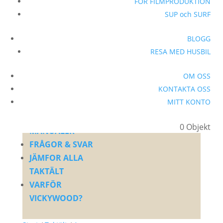
FÖR FILMPRODUKTION
CAMPINGTILLBEHÖR
SUP och SURF
FILTAR &
SOVSÄCK
BLOGG
PORTABEL
RESA MED HUSBIL
KRAFTSTATION
POWERBANK
OM OSS
SOLPANELER
KONTAKTA OSS
MITT KONTO
KYLBOX
NYHETER
0 Objekt
MANUALER
FRÅGOR & SVAR
JÄMFOR ALLA
TAKTÄLT
VARFÖR
VICKYWOOD?