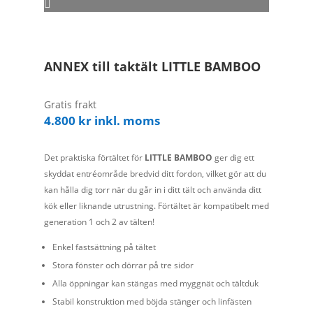
ANNEX till taktält LITTLE BAMBOO
Gratis frakt
4.800
kr
inkl. moms
Det praktiska förtältet för
LITTLE BAMBOO
ger dig ett
skyddat entréområde bredvid ditt fordon, vilket gör att du
kan hålla dig torr när du går in i ditt tält och använda ditt
kök eller liknande utrustning. Förtältet är kompatibelt med
generation 1 och 2 av tälten!
Enkel fastsättning på tältet
Stora fönster och dörrar på tre sidor
Alla öppningar kan stängas med myggnät och tältduk
Stabil konstruktion med böjda stänger och linfästen