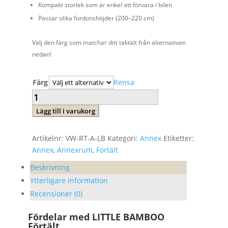
Kompakt storlek som är enkel att förvara i bilen
Passar olika fordonshöjder (200–220 cm)
Välj den färg som matchar ditt taktält från alternativen
nedan!
Färg
Rensa
ANNEX
till
Lägg till i varukorg
taktält
LITTLE
Artikelnr:
VW-RT-A-LB
Kategori:
Annex
Etiketter:
BAMBOO
Annex
,
Annexrum
,
Förtält
mängd
Beskrivning
Ytterligare information
Recensioner (0)
Fördelar med LITTLE BAMBOO
Förtält