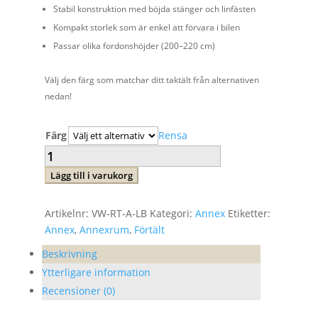
Stabil konstruktion med böjda stänger och linfästen
Kompakt storlek som är enkel att förvara i bilen
Passar olika fordonshöjder (200–220 cm)
Välj den färg som matchar ditt taktält från alternativen
nedan!
Färg
Rensa
ANNEX
till
Lägg till i varukorg
taktält
LITTLE
Artikelnr:
VW-RT-A-LB
Kategori:
Annex
Etiketter:
BAMBOO
Annex
,
Annexrum
,
Förtält
mängd
Beskrivning
Ytterligare information
Recensioner (0)