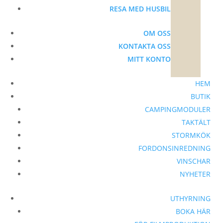
RESA MED HUSBIL
TAKTÄLTHISS
VATTENTANK
OM OSS
FÖRDELAR I
KONTAKTA OSS
DETALJ
MITT KONTO
ANNEX
MARKISER
HEM
MARKISER
BUTIK
DUSCHTÄLT
CAMPINGMODULER
SNABBFÄSTE
TAKTÄLT
VATTENTANK
STORMKÖK
FORDONSINREDNING
TILLBEHÖR &
VINSCHAR
UTRUSTNING
NYHETER
BELYSNING
CAMPINGMÖBLER
UTHYRNING
TRANSPORTBOXAR
BOKA HÄR
TÄLTMADRASSER