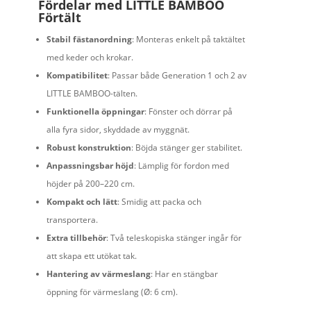
Fördelar med LITTLE BAMBOO
Förtält
Stabil fästanordning
: Monteras enkelt på taktältet
med keder och krokar.
Kompatibilitet
: Passar både Generation 1 och 2 av
LITTLE BAMBOO-tälten.
Funktionella öppningar
: Fönster och dörrar på
alla fyra sidor, skyddade av myggnät.
Robust konstruktion
: Böjda stänger ger stabilitet.
Anpassningsbar höjd
: Lämplig för fordon med
höjder på 200–220 cm.
Kompakt och lätt
: Smidig att packa och
transportera.
Extra tillbehör
: Två teleskopiska stänger ingår för
att skapa ett utökat tak.
Hantering av värmeslang
: Har en stängbar
öppning för värmeslang (Ø: 6 cm).