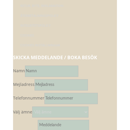
RETUR, BYTE, REKLAMATION
ÅTERBETALNINGSPOLICY
INTEGRITETSPOLICY
COOKIES
COOKIES-INSTÄLLNINGAR
SKICKA MEDDELANDE / BOKA BESÖK
Namn
Mejladress
Telefonnummer
Välj ämne