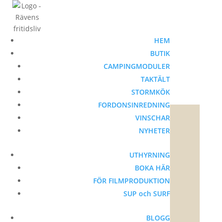
HEM
BUTIK
CAMPINGMODULER
TAKTÄLT
STORMKÖK
Gratis frakt
FORDONSINREDNING
TAKTÄLT
VINSCHAR
HÅRDSKAL
NYHETER
HYBRID
MJUKSKAL
UTHYRNING
TAKTÄLT MED
BOKA HÄR
ANNEX
FÖR FILMPRODUKTION
SUP och SURF
UTRUSTNING
TILL TAKTÄLT
BLOGG
TERMOINNERTÄLT