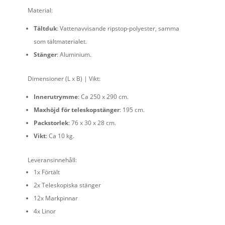
Material:
Tältduk
: Vattenavvisande ripstop-polyester, samma
som tältmaterialet.
Stänger
: Aluminium.
Dimensioner (L x B) | Vikt:
Innerutrymme
: Ca 250 x 290 cm.
Maxhöjd för teleskopstänger
: 195 cm.
Packstorlek
: 76 x 30 x 28 cm.
Vikt
: Ca 10 kg.
Leveransinnehåll:
1x Förtält
2x Teleskopiska stänger
12x Markpinnar
4x Linor