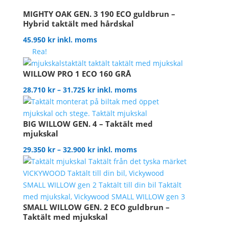
MIGHTY OAK GEN. 3 190 ECO guldbrun –
Hybrid taktält med hårdskal
45.950
kr
inkl. moms
Rea!
WILLOW PRO 1 ECO 160 GRÅ
Prisintervall:
28.710
kr
–
31.725
kr
inkl. moms
28.710 kr
till
31.725 kr
BIG WILLOW GEN. 4 – Taktält med
mjukskal
Prisintervall:
29.350
kr
–
32.900
kr
inkl. moms
29.350 kr
till
32.900 kr
SMALL WILLOW GEN. 2 ECO guldbrun –
Taktält med mjukskal