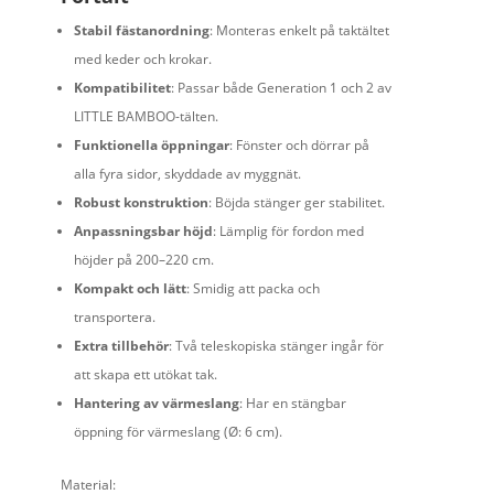
Stabil fästanordning
: Monteras enkelt på taktältet
med keder och krokar.
Kompatibilitet
: Passar både Generation 1 och 2 av
LITTLE BAMBOO-tälten.
Funktionella öppningar
: Fönster och dörrar på
alla fyra sidor, skyddade av myggnät.
Robust konstruktion
: Böjda stänger ger stabilitet.
Anpassningsbar höjd
: Lämplig för fordon med
höjder på 200–220 cm.
Kompakt och lätt
: Smidig att packa och
transportera.
Extra tillbehör
: Två teleskopiska stänger ingår för
att skapa ett utökat tak.
Hantering av värmeslang
: Har en stängbar
öppning för värmeslang (Ø: 6 cm).
Material: