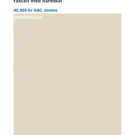
taktält med hårdskal
45.950
kr
inkl. moms
SHOWROOM
Visningstider anpassas efter
önskemål
Strandallén 4
135 61 Tyresö
TELEFON
+46 7 28 403 404
MEJL
info@fritidslivet.se
KUNDSERVICE
KÖPVILLKOR
HYRESVILLKOR
BETALNING
FRAKT