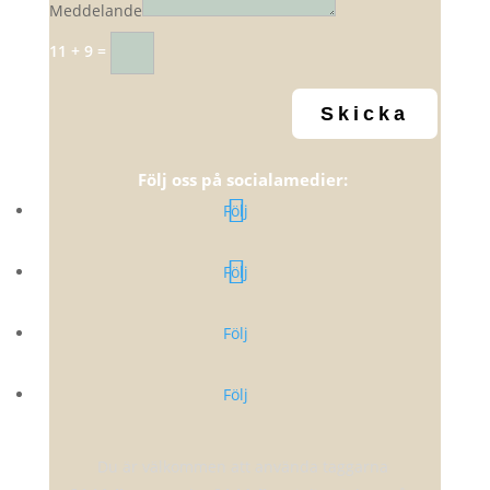
Meddelande
11 + 9
=
Skicka
Följ oss på socialamedier:
Följ
Följ
Följ
Följ
Du är välkommen att använda taggarna