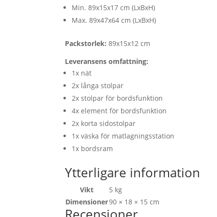
Min. 89x15x17 cm (LxBxH)
Max. 89x47x64 cm (LxBxH)
Packstorlek:
89x15x12 cm
Leveransens omfattning:
1x nät
2x långa stolpar
2x stolpar för bordsfunktion
4x element för bordsfunktion
2x korta sidostolpar
1x väska för matlagningsstation
1x bordsram
Ytterligare information
Vikt
5 kg
Dimensioner
90 × 18 × 15 cm
Recensioner