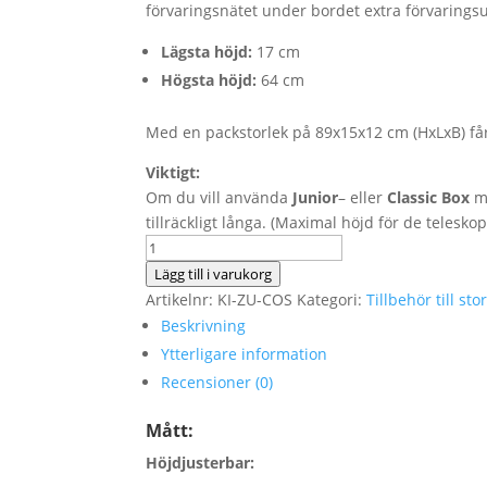
förvaringsnätet under bordet extra förvaring
Lägsta höjd:
17 cm
Högsta höjd:
64 cm
Med en packstorlek på 89x15x12 cm (HxLxB) får
Viktigt:
Om du vill använda
Junior
– eller
Classic Box
me
tillräckligt långa. (Maximal höjd för de telesko
Matlagningsstation
-
Lägg till i varukorg
Köksstation
Artikelnr:
KI-ZU-COS
Kategori:
Tillbehör till st
&
Beskrivning
Campingbord
Ytterligare information
mängd
Recensioner (0)
Mått:
Höjdjusterbar: