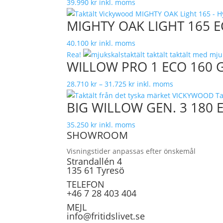
39.990
kr
inkl. moms
MIGHTY OAK LIGHT 165 ECO
40.100
kr
inkl. moms
Rea!
WILLOW PRO 1 ECO 160 
Prisintervall:
28.710
kr
–
31.725
kr
inkl. moms
28.710 kr
BIG WILLOW GEN. 3 180 E
till
31.725 kr
35.250
kr
inkl. moms
SHOWROOM
Visningstider anpassas efter önskemål
Strandallén 4
135 61 Tyresö
TELEFON
+46 7 28 403 404
MEJL
info@fritidslivet.se