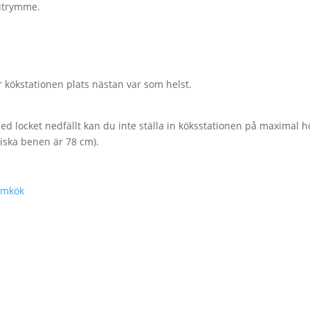
sutrymme.
 kökstationen plats nästan var som helst.
d locket nedfällt kan du inte ställa in köksstationen på maximal h
piska benen är 78 cm).
ormkök