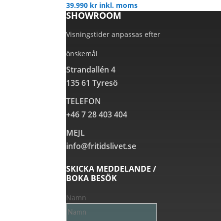
39.990
kr
inkl. moms
SHOWROOM
Visningstider anpassas efter
önskemål
Strandallén 4
135 61 Tyresö
TELEFON
+46 7 28 403 404
MEJL
info@fritidslivet.se
SKICKA MEDDELANDE /
BOKA BESÖK
Namn