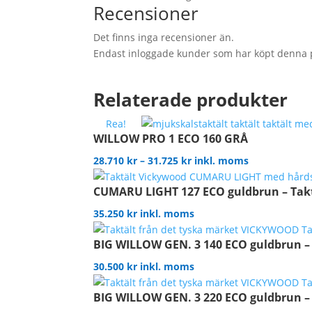
Recensioner
Det finns inga recensioner än.
Endast inloggade kunder som har köpt denna 
Relaterade produkter
Rea!
WILLOW PRO 1 ECO 160 GRÅ
Prisintervall:
28.710
kr
–
31.725
kr
inkl. moms
28.710 kr
CUMARU LIGHT 127 ECO guldbrun – Tak
till
31.725 kr
35.250
kr
inkl. moms
BIG WILLOW GEN. 3 140 ECO guldbrun –
30.500
kr
inkl. moms
BIG WILLOW GEN. 3 220 ECO guldbrun –