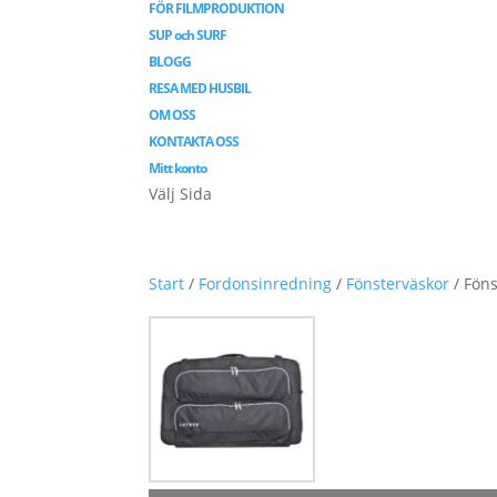
FÖR FILMPRODUKTION
SUP och SURF
BLOGG
RESA MED HUSBIL
OM OSS
KONTAKTA OSS
Mitt konto
Välj Sida
Start
/
Fordonsinredning
/
Fönsterväskor
/ Föns