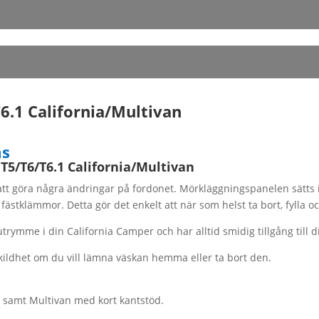
6.1 California/Multivan
ll:
ms
T5/T6/T6.1 California/Multivan
att göra några ändringar på fordonet. Mörkläggningspanelen sätts i
stklämmor. Detta gör det enkelt att när som helst ta bort, fylla och
rymme i din California Camper och har alltid smidig tillgång till d
ldhet om du vill lämna väskan hemma eller ta bort den.
n samt Multivan med kort kantstöd.