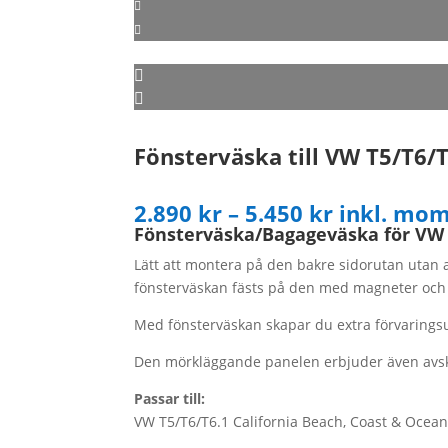
Fönsterväska till VW T5/T6/T
Prisinterva
2.890
kr
–
5.450
kr
inkl. mo
2.890 kr
Fönsterväska/
Bagageväska för VW 
till
Lätt att montera på den bakre sidorutan utan 
5.450 kr
fönsterväskan fästs på den med magneter och fä
Med fönsterväskan skapar du extra förvaringsut
Den mörkläggande panelen erbjuder även avski
Passar till:
VW T5/T6/T6.1 California Beach, Coast & Ocea