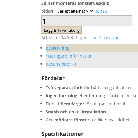
Så här monteras fönsterväskan:
Sidan:
Rensa
Fönsterväska
till
Lägg till i varukorg
VW
Artikelnr:
N/A
Kategori:
Fönsterväskor
T5/T6/T6.1
California/Multivan
Beskrivning
mängd
Ytterligare information
Recensioner (0)
Fördelar
Två separata fack
för bättre organisation
Ingen borrning eller limning
– enkel och sk
Finns i
flera färger
för att passa din stil
Snabb och enkel installation
Ger
mörkare fönster
för ökad avskildhet
Specifikationer