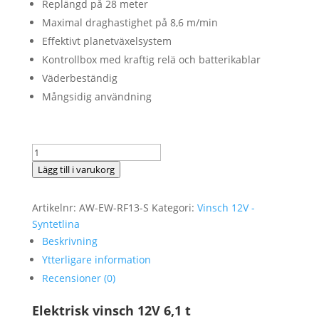
Replängd på 28 meter
Maximal draghastighet på 8,6 m/min
Effektivt planetväxelsystem
Kontrollbox med kraftig relä och batterikablar
Väderbeständig
Mångsidig användning
Elektrisk
Vinsch
Lägg till i varukorg
ANTWINCH
RAW
Artikelnr:
AW-EW-RF13-S
Kategori:
Vinsch 12V -
FORCE
Syntetlina
13
Beskrivning
Syntetisktrep
Ytterligare information
13500LB
Recensioner (0)
6,1
t
Elektrisk vinsch 12V 6,1 t
12V