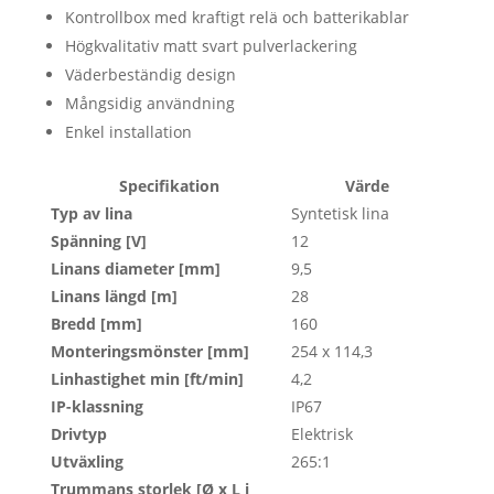
Kontrollbox med kraftigt relä och batterikablar
Högkvalitativ matt svart pulverlackering
Väderbeständig design
Mångsidig användning
Enkel installation
Specifikation
Värde
Typ av lina
Syntetisk lina
Spänning [V]
12
Linans diameter [mm]
9,5
Linans längd [m]
28
Bredd [mm]
160
Monteringsmönster [mm]
254 x 114,3
Linhastighet min [ft/min]
4,2
IP-klassning
IP67
Drivtyp
Elektrisk
Utväxling
265:1
Trummans storlek [Ø x L i