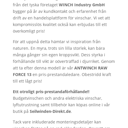
från det tyska företaget
WINCH Industry GmbH
bygger på år av kundkontakt och erfarenhet från
drift av en handelsplattform för vinschar. Vi vet att
kompromisslös kvalitet också kan erbjudas till ett
överkomligt pris!
För att uppnå detta hämtar vi inspiration från
naturen. En myra, trots sin lilla storlek, kan bära
många gånger sin egen kroppsvikt. Dess styrka i
förhållande till vikt är oöverträffad i djurriket. Genom
att ta efter denna modell är vår
ANTWINCH RAW
FORCE 13
en pris-prestandaledare. Obestridd kraft
till ett lågt pris!
Ett otroligt pris-prestandaförhållande!!
Budgetvinschen och andra elektriska vinschar,
lyftutrustning samt tillbehör kan köpas online i vår
butik på
Seilwinden-Direkt.de
.
Tack vare inkluderade monteringsdetaljer kan