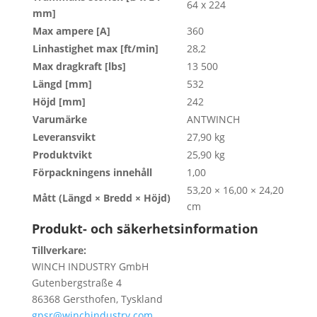
64 x 224
mm]
Max ampere [A]
360
Linhastighet max [ft/min]
28,2
Max dragkraft [lbs]
13 500
Längd [mm]
532
Höjd [mm]
242
Varumärke
ANTWINCH
Leveransvikt
27,90 kg
Produktvikt
25,90 kg
Förpackningens innehåll
1,00
53,20 × 16,00 × 24,20
Mått (Längd × Bredd × Höjd)
cm
Produkt- och säkerhetsinformation
Tillverkare:
WINCH INDUSTRY GmbH
Gutenbergstraße 4
86368 Gersthofen, Tyskland
gpsr@winchindustry.com