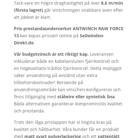
Tack vare en högre draghastighet på över
8,6 m/min
(första lagret)
går vinschningen snabbare även efter
att jobbet är klart.
Pris-prestandaunderverket ANTWINCH RAW FORCE
13
kan köpas prisvärt online på
Seilwinden-
Direkt.de
.
Vår budgetvinsch är ett riktigt kap.
Leveransen
inkluderar både en kabelansluten fjärrkontroll och
en högkvalitativ trådlös fjärrkontroll. Detta möjliggör
säker användning på avstånd utan extra
tillbehörskostnader! Beroende på
användningsområde kan vinschen konfigureras och
finns tillgänglig med
stålwire eller syntetisk lina
.
Båda alternativen garanterar kompromisslös kvalitet
och prestanda.
Trots den låga prislappen har vi högsta krav på
kvalitet och hållbarhet. Våra kunder får en produkt
med
matt svart pulverlackering
och ett
vattentätt