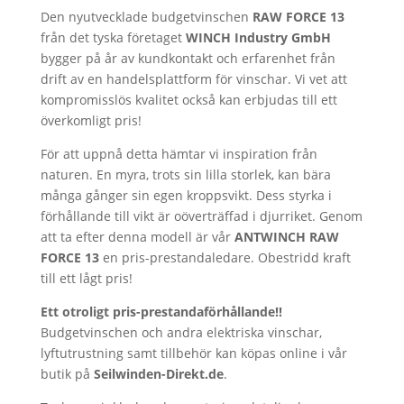
mängd
Den nyutvecklade budgetvinschen
RAW FORCE 13
från det tyska företaget
WINCH Industry GmbH
bygger på år av kundkontakt och erfarenhet från
drift av en handelsplattform för vinschar. Vi vet att
kompromisslös kvalitet också kan erbjudas till ett
överkomligt pris!
För att uppnå detta hämtar vi inspiration från
naturen. En myra, trots sin lilla storlek, kan bära
många gånger sin egen kroppsvikt. Dess styrka i
förhållande till vikt är oöverträffad i djurriket. Genom
att ta efter denna modell är vår
ANTWINCH RAW
FORCE 13
en pris-prestandaledare. Obestridd kraft
till ett lågt pris!
Ett otroligt pris-prestandaförhållande!!
Budgetvinschen och andra elektriska vinschar,
lyftutrustning samt tillbehör kan köpas online i vår
butik på
Seilwinden-Direkt.de
.