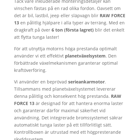
Tack vare inkluderade monteringsdetaljer kan
vinschen fästas på en rad olika fordon. Oavsett om
det är bil, lastbil, jeep eller släpvagn blir
RAW FORCE
13
en pålitlig hjälpare i alla typer av terräng. Med en
dragkraft på över
6 ton (första lagret)
blir det enkelt
att flytta tunga laster!
För att utnyttja motorns höga prestanda optimalt
använder vi ett effektivt
planetväxelsystem
. Den
förbättrade växelmekanismen garanterar optimal
kraftöverföring.
Vi använder en beprövad
serieankarmotor
.
Tillsammans med planetväxelsystemet levererar
denna pålitlig och konsekvent hög prestanda.
RAW
FORCE 13
är designad för att hantera enorma laster
och garanterar därför maximal säkerhet vid
användning. Det integrerade bromssystemet säkrar
automatiskt tunga laster på ett tillförlitligt sätt.
Kontrollboxen är utrustad med ett högpresterande
skyddssystem.