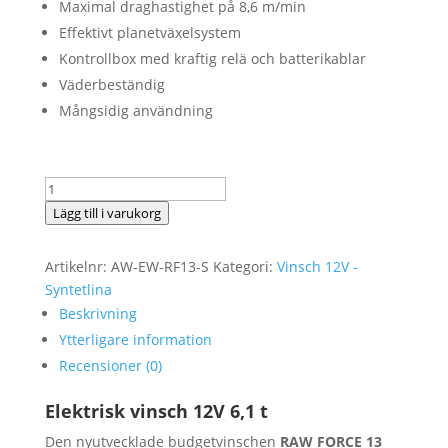
Maximal draghastighet på 8,6 m/min
Effektivt planetväxelsystem
Kontrollbox med kraftig relä och batterikablar
Väderbeständig
Mångsidig användning
Elektrisk
Vinsch
Lägg till i varukorg
ANTWINCH
RAW
Artikelnr:
AW-EW-RF13-S
Kategori:
Vinsch 12V -
FORCE
Syntetlina
13
Beskrivning
Syntetisktrep
Ytterligare information
13500LB
Recensioner (0)
6,1
t
Elektrisk vinsch 12V 6,1 t
12V
mängd
Den nyutvecklade budgetvinschen
RAW FORCE 13