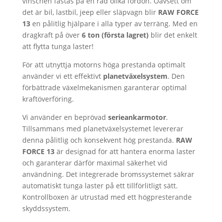
vinschen fästas på en rad olika fordon. Oavsett om
det är bil, lastbil, jeep eller släpvagn blir
RAW FORCE
13
en pålitlig hjälpare i alla typer av terräng. Med en
dragkraft på över
6 ton (första lagret)
blir det enkelt
att flytta tunga laster!
För att utnyttja motorns höga prestanda optimalt
använder vi ett effektivt
planetväxelsystem
. Den
förbättrade växelmekanismen garanterar optimal
kraftöverföring.
Vi använder en beprövad
serieankarmotor
.
Tillsammans med planetväxelsystemet levererar
denna pålitlig och konsekvent hög prestanda.
RAW
FORCE 13
är designad för att hantera enorma laster
och garanterar därför maximal säkerhet vid
användning. Det integrerade bromssystemet säkrar
automatiskt tunga laster på ett tillförlitligt sätt.
Kontrollboxen är utrustad med ett högpresterande
skyddssystem.