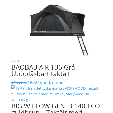
-21%
BAOBAB AIR 135 Grå –
Uppblåsbart taktält
Det
Det
24.600
kr
19.434
kr
inkl. moms
ursprungliga
nuvarande
priset
priset
var:
är:
BIG WILLOW GEN. 3 140 ECO
24.600 kr.
19.434 kr.
guldbrun – Taktält med